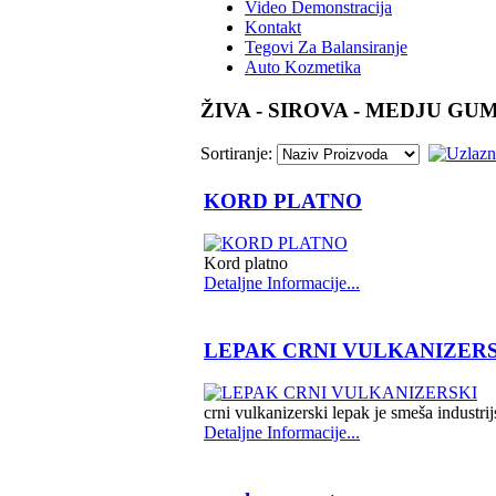
Video Demonstracija
Kontakt
Tegovi Za Balansiranje
Auto Kozmetika
ŽIVA - SIROVA - MEDJU GU
Sortiranje:
KORD PLATNO
Kord platno
Detaljne Informacije...
LEPAK CRNI VULKANIZER
crni vulkanizerski lepak je smeša indust
Detaljne Informacije...