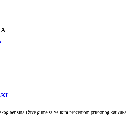
MA
SKI
rijskog benzina i žive gume sa velikim procentom prirodnog kau?uka.