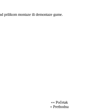
ad prilikom montaze ili demontaze gume.
«« Početak
« Prethodna